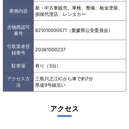
新・中古車販売、車検、整備、板金塗装、
業務内容
損保代理店、レンタカー
古物商認可
821010000571（愛媛県公安委員会）
番号
引取業者登
20381000237
録番号
駐車場
有り（3台）
アクセス方
三島川之江ICから車で約7分
法
県道9号線沿い
アクセス